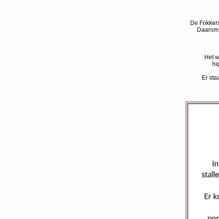
De Fokkers
Daarom 
Het 
hi
Er sta