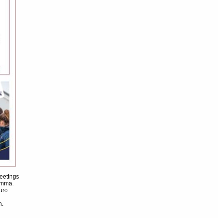
eetings
amma.
uro
n.