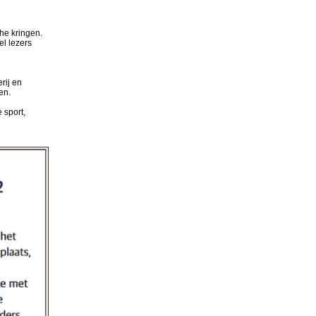
he kringen.
el lezers
rij en
en.
 sport,