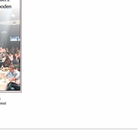
3
veel