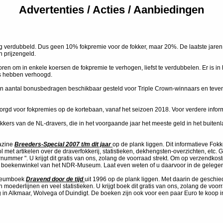
Advertenties / Acties / Aanbiedingen
ng verdubbeld. Dus geen 10% fokpremie voor de fokker, maar 20%. De laatste jar
 prijzengeld.
n om in enkele koersen de fokpremie te verhogen, liefst te verdubbelen. Er is in h
gs hebben verhoogd.
aantal bonusbedragen beschikbaar gesteld voor Triple Crown-winnaars en tevens e
gd voor fokpremies op de kortebaan, vanaf het seizoen 2018. Voor verdere inform
kkers van de NL-dravers, die in het voorgaande jaar het meeste geld in het buit
azine
Breeders-Special 2007 t/m dit jaar
op de plank liggen. Dit informatieve Fo
ol met artikelen over de draverfokkerij, statistieken, dekhengsten-overzichten, e
ummer ". U krijgt dit gratis van ons, zolang de voorraad strekt. Om op verzendkos
de boekenwinkel van het NDR-Museum. Laat even weten of u daarvoor in de gelege
ileumboek
Dravend door de tijd
uit 1996 op de plank liggen. Met daarin de geschied
 moederlijnen en veel statistieken. U krijgt boek dit gratis van ons, zolang de vo
g in Alkmaar, Wolvega of Duindigt. De boeken zijn ook voor een paar Euro te koo