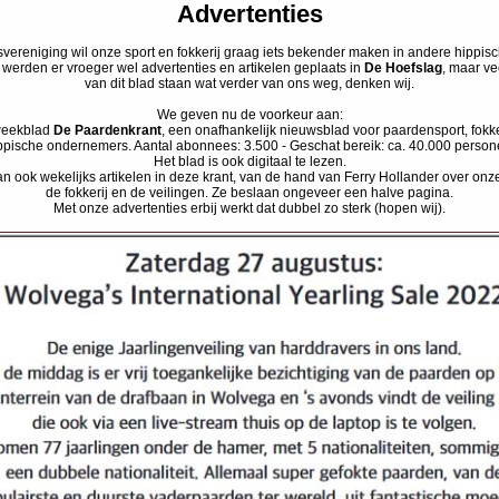
Advertenties
vereniging wil onze sport en fokkerij graag iets bekender maken in andere hippisc
werden er vroeger wel advertenties en artikelen geplaats in
De Hoefslag
, maar ve
van dit blad staan wat verder van ons weg, denken wij.
We geven nu de voorkeur aan:
weekblad
De Paardenkrant
, een onafhankelijk nieuwsblad voor paardensport, fokke
ppische ondernemers. Aantal abonnees: 3.500 - Geschat bereik: ca. 40.000 person
Het blad is ook digitaal te lezen.
an ook wekelijks artikelen in deze krant, van de hand van Ferry Hollander over onze
de fokkerij en de veilingen. Ze beslaan ongeveer een halve pagina.
Met onze advertenties erbij werkt dat dubbel zo sterk (hopen wij).