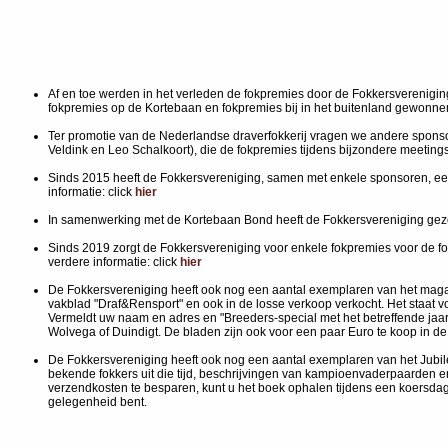
Af en toe werden in het verleden de fokpremies door de Fokkersverenigi
fokpremies op de Kortebaan en fokpremies bij in het buitenland gewonnen
Ter promotie van de Nederlandse draverfokkerij vragen we andere sponsore
Veldink en Leo Schalkoort), die de fokpremies tijdens bijzondere meetin
Sinds 2015 heeft de Fokkersvereniging, samen met enkele sponsoren, een 
informatie: click
hier
In samenwerking met de Kortebaan Bond heeft de Fokkersvereniging gezor
Sinds 2019 zorgt de Fokkersvereniging voor enkele fokpremies voor de fo
verdere informatie: click
hier
De Fokkersvereniging heeft ook nog een aantal exemplaren van het mag
vakblad "Draf&Rensport" en ook in de losse verkoop verkocht. Het staat v
Vermeldt uw naam en adres en "Breeders-special met het betreffende jaarn
Wolvega of Duindigt. De bladen zijn ook voor een paar Euro te koop in 
De Fokkersvereniging heeft ook nog een aantal exemplaren van het Jub
bekende fokkers uit die tijd, beschrijvingen van kampioenvaderpaarden en
verzendkosten te besparen, kunt u het boek ophalen tijdens een koersda
gelegenheid bent.