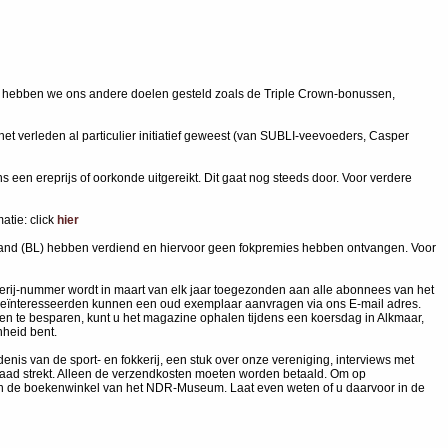
en hebben we ons andere doelen gesteld zoals de Triple Crown-bonussen,
et verleden al particulier initiatief geweest (van SUBLI-veevoeders, Casper
en ereprijs of oorkonde uitgereikt. Dit gaat nog steeds door. Voor verdere
atie: click
hier
enland (BL) hebben verdiend en hiervoor geen fokpremies hebben ontvangen. Voor
kkerij-nummer wordt in maart van elk jaar toegezonden aan alle abonnees van het
tc. Geïnteresseerden kunnen een oud exemplaar aanvragen via ons E-mail adres.
ten te besparen, kunt u het magazine ophalen tijdens een koersdag in Alkmaar,
nheid bent.
enis van de sport- en fokkerij, een stuk over onze vereniging, interviews met
orraad strekt. Alleen de verzendkosten moeten worden betaald. Om op
p in de boekenwinkel van het NDR-Museum. Laat even weten of u daarvoor in de