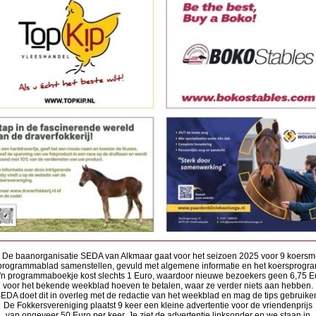
 De baanorganisatie SEDA van Alkmaar gaat voor het seizoen 2025 voor 9 koersm
programmablad samenstellen, gevuld met algemene informatie en het koersprogr
'n programmaboekje kost slechts 1 Euro, waardoor nieuwe bezoekers geen 6,75 E
voor het bekende weekblad hoeven te betalen, waar ze verder niets aan hebben.
EDA doet dit in overleg met de redactie van het weekblad en mag de tips gebruike
De Fokkersvereniging plaatst 9 keer een kleine advertentie voor de vriendenprijs
van ongeveer 50 Euro per keer. Je ziet de advertentie linksonder en we staan in