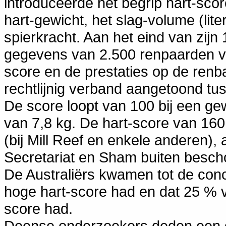
introduceerde het begrip hart-scor
hart-gewicht, het slag-volume (lite
spierkracht. Aan het eind van zijn
gegevens van 2.500 renpaarden ve
score en de prestaties op de renb
rechtlijnig verband aangetoond tus
De score loopt van 100 bij een gew
van 7,8 kg. De hart-score van 160
(bij Mill Reef en enkele anderen),
Secretariat en Sham buiten besch
De Australiërs kwamen tot de conc
hoge hart-score had en dat 25 % v
score had.
Deense onderzoekers deden een ge