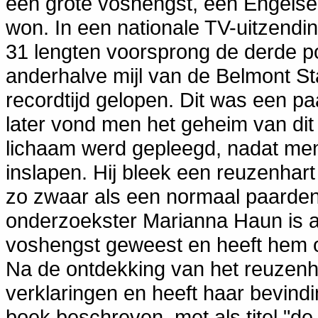
een grote voshengst, een Engelse V
won. In een nationale TV-uitzendin
31 lengten voorsprong de derde p
anderhalve mijl van de Belmont S
recordtijd gelopen. Dit was een p
later vond men het geheim van dit
lichaam werd gepleegd, nadat men
inslapen. Hij bleek een reuzenhart
zo zwaar als een normaal paarden
onderzoekster Marianna Haun is al
voshengst geweest en heeft hem o
Na de ontdekking van het reuzenha
verklaringen en heeft haar bevind
boek beschreven, met als titel "de 