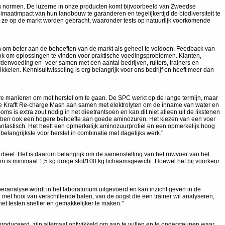
 en normen. De luzerne in onze producten komt bijvoorbeeld van Zweedse
aatimpact van hun landbouw te garanderen en tegelijkertijd de biodiversiteit te
t ze op de markt worden gebracht, waaronder tests op natuurlijk voorkomende
n om beter aan de behoeften van de markt als geheel te voldoen. Feedback van
ook om oplossingen te vinden voor praktische voedingsproblemen. Klanten,
ardenvoeding en -voer samen met een aantal bedrijven, ruiters, trainers en
elen. Kennisuitwisseling is erg belangrijk voor ons bedrijf en heeft meer dan
ieve manieren om met herstel om te gaan. De SPC werkt op de lange termijn, maar
 de Krafft Re-charge Mash aan samen met elektrolyten om de inname van water en
ms is extra zout nodig in het dieetrantsoen en kan dit niet alleen uit de likstenen
hebben ook een hogere behoefte aan goede aminozuren. Het kiezen van een voer
antastisch. Het heeft een opmerkelijk aminozuurprofiel en een opmerkelijk hoog
elangrijkste voor herstel in combinatie met dagelijks werk."
 dieet. Het is daarom belangrijk om de samenstelling van het ruwvoer van het
 is minimaal 1,5 kg droge stof/100 kg lichaamsgewicht. Hoewel het bij voorkeur
analyse wordt in het laboratorium uitgevoerd en kan inzicht geven in de
met hooi van verschillende balen, van de oogst die een trainer wil analyseren,
 het testen sneller en gemakkelijker te maken."
roduceerd, zijn allemaal ontwikkeld om aan te vullen en te ondersteunen waar