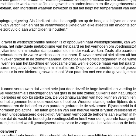
 verschillende werkzame stoffen die gewrichten ondersteunen en die zijn gebaseerd 
tofaan, een ingredient waarvan bewezen is dat het helpt het temperament van een p
ngregelgeving. Als fabrikant is het belangrijk om op de hoogte te blijven en ervoor 
n kan verschillen en het de verantwoordelijkheid van elke atleet is om ervoor te 
 je zorgvuldig aan wachttijden te houden."
n draver in wedstrijdconditie houden is of opbouwen naar wedstrijdconditie, kan 
dschema, het individuele metabolisme van het paard en het vermogen om voedingssto
, vitaminen en mineralen dan paarden die minder vaak werken. Zoals alle paarden
ehouden en de zware werklast aan te kunnen. Ruwvoer bestaat niet alleen uit hooi
en vaker grazen in de zomermaanden, omdat de weersomstandigheden in de winter on
aten wennen aan het krachtige en voedzame gras, wen je ook de maag van het paar
 daarom negatieve bijwerkingen minimaliseren. Om je voor te bereiden op het grass
rd een uur in een kleinere grasweide laat. Voor paarden met een extra gevoelige 
rop kunnen vertrouwen dat ze het hele jaar door dezelfde hoge kwaliteit en voedin
el voedzaam als krachtiger dan het gras in de late zomer. Suiker is een natuurlijk 
ge periodes en ook bij sterke zon. De voedingswaarden van hooi kunnen verschillen, 
 over het algemeen het meest voedzame hooi op. Weersomstandigheden tijdens de o
veranderen de behoeften van paarden gedurende de seizoenen. Bijvoorbeeld in de
hormoon prolactine. Het laten groeien van een nieuwe vacht is fysiek veeleisend v
 een uitgebalanceerd dieet krijgt. Verharen verhoogt de behoefte aan eiwitten in he
voor dat de vacht de benodigde voedingsstoffen heeft voor een gezonde haargroei e
aren, het dieet wordt geanalyseerd om ervoor te zorgen dat het voldoet aan de beh
ardenvoer?
or hun individuele bonden. Bijvoorbeeld, als het gaat om wachttijden (de verplicht