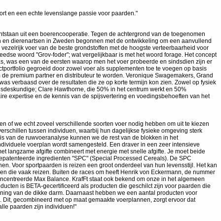
ort en een echte levenslange passie voor paarden."
 ontstaan uit een boerencooperatie. Tegen de achtergrond van de toegenomen
en en dierenartsen in Zweden begonnen met de ontwikkeling om een aanvullend
n vezelrijk voer van de beste grondstoffen met de hoogste verteerbaarheid voor
edse woord "Grov-foder"; wat vergelijkbaar is met het woord forage. Het concept
s, was een van de eersten waarop men het voer probeerde en sindsdien zijn er
ctportfolio gegroeid door zowel voer als supplementen toe te voegen op basis
om de premium partner en distributeur te worden. Veronique Swagemakers, Grand
was verbaasd over de resultaten die ze op korte termijn kon zien. Zowel op fysiek
gsdeskundige; Clare Hawthorne, die 50% in het centrum werkt en 50%
naire expertise en de kennis van de spijsvertering en voedingsbehoeften van het
en of we echt zoveel verschillende soorten voer nodig hebben om uit te kiezen
verschillen tussen individuen, waarbij hun dagelijkse fysieke omgeving sterk
basis van de ruwvoeranalyse kunnen we de rest van de blokken in het
 individuele voerplan wordt samengesteld. Een draver in een zeer intensieve
t langzame afgifte combineert met energie met snelle afgifte. Je moet beide
de gepatenteerde ingredienten "SPC" (Special Processed Cereals). De SPC
n. Voor sportpaarden is reizen een groot onderdeel van hun levensstijl. Het kan
en die vaak reizen. Buiten de races om heeft Henrik von Eckermann, de nummer
concentreerde Max Balance. KrafFt staat ook bekend om onze in het algemeen
ucten is BETA-gecertificeerd als producten die geschilct zijn voor paarden die
teuning van de dikke darm. Daarnaast hebben we een aantal producten voor
ard. Dit, gecombineerd met op maat gemaakte voerplannen, zorgt ervoor dat
le paarden zijn individuen!"