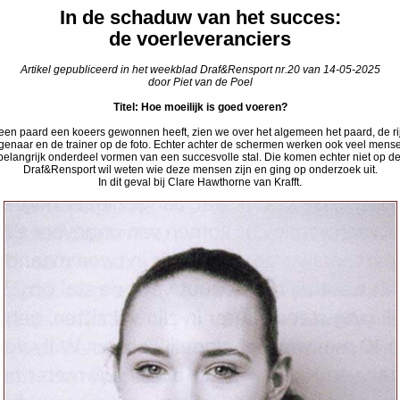
In de schaduw van het succes:
de voerleveranciers
Artikel gepubliceerd in het weekblad Draf&Rensport nr.20 van 14-05-2025
door Piet van de Poel
Titel: Hoe moeilijk is goed voeren?
 een paard een koeers gewonnen heeft, zien we over het algemeen het paard, de rij
genaar en de trainer op de foto. Echter achter de schermen werken ook veel mens
belangrijk onderdeel vormen van een succesvolle stal. Die komen echter niet op de 
Draf&Rensport wil weten wie deze mensen zijn en ging op onderzoek uit.
In dit geval bij Clare Hawthorne van Krafft.