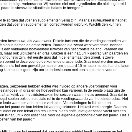
op de huidige wetenschap. Wij werken niet met ingredienten die niet uitgebreid
aard in stressvolle situaties in balans te brengen."
te zorgen dat voer en supplementen veilig zijn. Maar als ruiter/atleet is het net
zorgen dat voer en supplementen correct worden gebruikt. Wachttijden kunnen
worden beschouwd als zwaar werk. Enkele factoren die de voedingsbehoeften van
ffen op te nemen en om te zetten. Paarden die zwaar werk verrichten, hebben
 is een voldoende hoeveelheid ruwvoer van het grootste belang. Paarden die
, maar ook uit luzerne en gras. Grazen is een natuurlijk gedrag van paarden en
gunstig zijn. Het eerste gras dat in de lentemaanden groeit, is zowel
d en bereid je deze voor op de komende grasperiode. Gras moet worden gezien
eizoen, is het een geweldige manier om je paard 15 minuten met de hand te laten
maag kan het ook goed zijn om te ondersteunen met een supplement voor de
g krijgen. Seizoenen hebben echter we] invloed op andere voerbronnen voor
bestanddeel in gras en de hoeveelheid kan varieren. In de eerste plaats zijn de
afhankelijk van het tijdsbestek in het seizoen waarin het is geoogst. Gras dat in
ogst spelen ook een cruciale rol in de voedingswaarde van het eindproduct. Het
 lente wanneer ze hun haar verliezen. Veranderingen in lichtduur en
oor het paard en kan leiden tot voedingstekorten. Het kost veel energie. Daarom
t dieet en een tekort kan resulteren in een doffe, niet-glanzende vacht met een
n is natuurlijk ook essentieel voor de algehele gezondheid van het paard. Het is
oeften van het paard."
e wachttijd tussen het moment dat een paard een middel heeft ingenomen en het