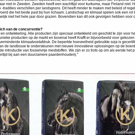
r niet in Zweden. Zweden heeft een wachttijd voor kurkuma, maar Finland niet. Het 
en -tradities verschillen per landsgrens. Dit heeft minder te maken met beleid of 
erd die het beste past bij hun lichaam. Landschap en klimaat spelen ook een rol bi
elijk niet het hele jaar door grazen. Bovendien kan dit ook gevolgen hebben voor de
zich van de concurrentie?
en ontwikkeling. Alle producten zijn speciaal ontwikkeld om geschikt te zijn voor h
 unieke producten op de markt en bovenal heeft Krafft er bijvoorbeeld voor gekoze
erminderde klimaatvoetafdruk. De beperkte hoeveelheid gebruikte soja is gecerti
n de landbouw te ondersteunen met nieuwe innovatieve oplossingen op de boerderi
troductie van fossielvrije meststoffen. We zijn er zo trots op om als eerste het
jkertijd bij aan een duurzamere paardenhouderij."