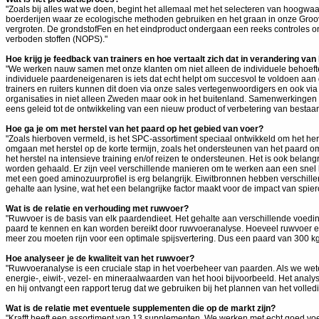
"Zoals bij alles wat we doen, begint het allemaal met het selecteren van hoogw
boerderijen waar ze ecologische methoden gebruiken en het graan in onze Groov-
vergroten. De grondstofFen en het eindproduct ondergaan een reeks controles om
verboden stoffen (NOPS)."
Hoe krijg je feedback van trainers en hoe vertaalt zich dat in verandering van
"We werken nauw samen met onze klanten om niet alleen de individuele behoefte
individuele paardeneigenaren is iets dat echt helpt om succesvol te voldoen aa
trainers en ruiters kunnen dit doen via onze sales vertegenwoordigers en ook via 
organisaties in niet alleen Zweden maar ook in het buitenland. Samenwerkingen m
eens geleid tot de ontwikkeling van een nieuw product of verbetering van bestaa
Hoe ga je om met herstel van het paard op het gebied van voer?
"Zoals hierboven vermeld, is het SPC-assortiment speciaal ontwikkeld om het her
omgaan met herstel op de korte termijn, zoals het ondersteunen van het paard o
het herstel na intensieve training en/of reizen te ondersteunen. Het is ook belang
worden gehaald. Er zijn veel verschillende manieren om te werken aan een snel
met een goed aminozuurprofiel is erg belangrijk. Eiwitbronnen hebben verschille
gehalte aan lysine, wat het een belangrijke factor maakt voor de impact van spie
Wat is de relatie en verhouding met ruwvoer?
"Ruwvoer is de basis van elk paardendieet. Het gehalte aan verschillende voedin
paard te kennen en kan worden bereikt door ruwvoeranalyse. Hoeveel ruwvoer een
meer zou moeten rijn voor een optimale spijsvertering. Dus een paard van 300 kg 
Hoe analyseer je de kwaliteit van het ruwvoer?
"Ruwvoeranalyse is een cruciale stap in het voerbeheer van paarden. Als we we
energie-, eiwit-, vezel- en mineraalwaarden van het hooi bijvoorbeeld. Het analy
en hij ontvangt een rapport terug dat we gebruiken bij het plannen van het volledi
Wat is de relatie met eventuele supplementen die op de markt zijn?
"Krafft heeft een assortiment van 13 supplementen. We werken met echt goed vo