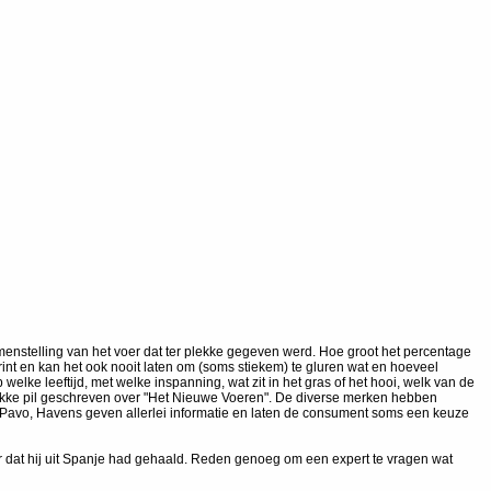
amenstelling van het voer dat ter plekke gegeven werd. Hoe groot het percentage
print en kan het ook nooit laten om (soms stiekem) te gluren wat en hoeveel
ke leeftijd, met welke inspanning, wat zit in het gras of het hooi, welk van de
 dikke pil geschreven over "Het Nieuwe Voeren". De diverse merken hebben
t, Pavo, Havens geven allerlei informatie en laten de consument soms een keuze
oer dat hij uit Spanje had gehaald. Reden genoeg om een expert te vragen wat