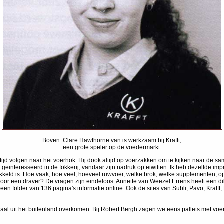
Boven: Clare Hawthorne van is werkzaam bij Krafft,
een grote speler op de voedermarkt.
tijd volgen naar het voerhok. Hij dook altijd op voerzakken om te kijken naar de s
 geinteresseerd in de fokkerij, vandaar zijn nadruk op eiwitten. Ik heb dezelfde im
ld is. Hoe vaak, hoe veel, hoeveel ruwvoer, welke brok, welke supplementen, op wel
d voor een draver? De vragen zijn eindeloos. Annette van Weezel Errens heeft een
een folder van 136 pagina's informatie online. Ook de sites van Subli, Pavo, Kraff
eciaal uit het buitenland overkomen. Bij Robert Bergh zagen we eens pallets met v