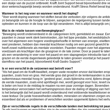
een stukje van de puzzel ontbreekt. Krafft Joint Support bevat bijvoorbeeld drie
door wetenschappelijk bewijs worden ondersteund. KrafFt Stress Relief bevat tryp
Wanneer is het nog voer en wanneer wordt het doping?
"Voer wordt doping wanneer het stoffen bevat die verboden zijn volgens de antidopi
zo belangrijk om op de hoogte te blijven, aangezien de regelgeving tussen lande
optreden en kunnen in de loop van de tijd veranderen. Het is altijd belangrijk om
Wat is de relatie tussen voer/beweging/gras?
"Beweging wordt onderverdeeld in de categorieen licht, gemiddeld en zwaar. Ee
paarden in zwaar werk sterk beinvloeden, zijn het type prestatie, het wedstrij
over het algemeen een hogere voedingsbehoefte in termen van energie, eiwitten
veel presteren, hebben dan meestal krachtvoer nodig om een gezond gewicht te b
heeft zowel nutritionele als mentale voordelen. Paarden mogen over het algeme
voedzaam als krachtiger dan de grasgroei in de late zomer. Door je paard te l
als een verandering in voer voor het paard en een stapsgewijze introductie kan
grazen en de eerste dagen/week geleidelijk te laten groeien voordat je het paa
darmflora van het paard, bijvoorbeeld Kraft Gastro Support."
Is er een verschil in de seizoenen wat betreft voer?
"Als het gaat om de Krafft-kwaliteit, zorgen vaste recepten ervoor dat klanten e
paarden, zoals hooi en gras. Het eerste gras dat groeit in de lentemaanden is zow
suikerniveaus meestal hoog in `gestrest gras', zoals tijdens/na vorst, tijdens dro
de eerste maanden, zoals eind april/begin mei, wordt geoogst voor hooi, levert
is beter om hooi in de middag te maaien na een paar zonnige dagen. Bovendien 
temperatuur veroorzaken het verharingsproces door de daling of stijging van het 
is het belangrijk dat het paard wordt ondersteund met voldoende kwaliteitsvoer en
ruwe textuur. De juiste hoeveelheden eiwitten, mineralen en vitaminen zorgen er
essentieel dat als er problemen of verschillen worden opgemerkt tijdens het verh
Zijn er verschillende regels in de verschillende landen met betrekking tot pa
"In elk land kunnen er verschillen zijn in de voorschriften die zijn opgesteld do