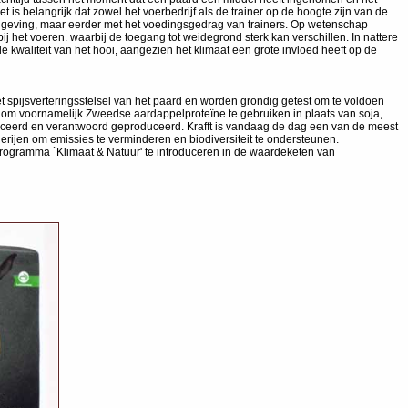
is belangrijk dat zowel het voerbedrijf als de trainer op de hoogte zijn van de
regelgeving, maar eerder met het voedingsgedrag van trainers. Op wetenschap
j het voeren. waarbij de toegang tot weidegrond sterk kan verschillen. In nattere
 kwaliteit van het hooi, aangezien het klimaat een grote invloed heeft op de
et spijsverteringsstelsel van het paard en worden grondig getest om te voldoen
n om voornamelijk Zweedse aardappelproteïne te gebruiken in plaats van soja,
ficeerd en verantwoord geproduceerd. Krafft is vandaag de dag een van de meest
jen om emissies te verminderen en biodiversiteit te ondersteunen.
 programma `Klimaat & Natuur' te introduceren in de waardeketen van