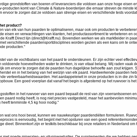
aardige grondstoffen van boeren of leveranciers die voldoen aan onze hoge eisen
producten komt van Climate & Nature-boerderijen die ernaar streven de minste klim
 ervoor te zorgen dat ze voldoen aan strenge eisen en verschillende tests voorda
 het product?
n van elk van hun paarden te optimaliseren, maar ook om producten te verbetere
n de eisen en verwachtingen van klanten, het productassortiment te verbeteren en 
de Krafft Direct lijn (direct@Krafft.nu). Bovendien werken we als marktleider in pa
et verschillende paardensportdisciplines worden gezien als een kans om te ontwikk
nde producten."
stel van de vochtbalans van het paard te ondersteunen. Er zijn echter veel effect
m voldoende hoeveelheden water te drinken, is van vitaal belang. Wij raden vaak
rijk om ervoor te zorgen dat de paarden hun dagelijkse behoefte aan zout krijgen. So
 herstel en in het belang van het welzijn van elk paard. Hardwerkende paarden 
nde verteerbaarheidswaarden. Het aardappeleiwit in onze producten is in die zin f
ropbouw. Een goed voerplan dat vanaf het begin is afgestemd op het ruwvoer is het b
gsstoffen in het ruwvoer van een paard bepaalt de rest van zijn voerrantsoenen en
 paard nodig heeft, is nog niet precies vastgesteld, maar het aanbevolen minimum
heeft tenminste 4,5 kg hooi nodig."
ten wat ons hooi bevat, kunnen we nauwkeuriger paardendiëten formuleren. Ruwvoer
seproces is eenvoudig, het begint met het opsturen van een goed referentiemonster 
ge dieet. Binnenkort zijn er testkits beschikbaar bij onze retailers in Nederland om
er met goede mineralen- en vituninegehaltes. De supplementen die we hebben gep