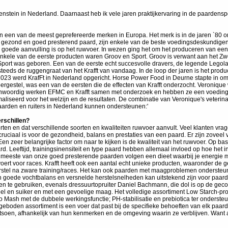
nstein in Nederland. Daarnaast heb ik vele jaren praktijkervaring in de paardensp
en een van de meest geprefereerde merken in Europa. Het merk is in de jaren `80
een gezond en goed presterend paard, zijn enkele van de beste voedingsdeskundig
een goede aanvulling is op het ruwvoer. In wezen ging het om het produceren van ee
nkele van de eerste producten waren Groov en Sport. Groov is verwant aan het Zwe
ort was geboren. Een van de eerste echt succesvolle dravers, de legende Legola
teeds de ruggengraat van het Krafft van vandaag. In de loop der jaren is het produ
 2023 werd KrafFt in Nederland opgericht. Horse Power Food in Deurne stapte in 
ergestel, was een van de eersten die de effecten van Krafft onderzocht. Veronique 
egenwoordig werken EFMC en Krafft samen met onderzoek en hebben ze een voedin
imaliseerd voor het welzijn en de resultaten. De combinatie van Veronique's veteri
paarden en ruiters in Nederland kunnen ondersteunen:'
erschillen?
ten en dat verschillende soorten en kwaliteiten ruwvoer aanvult. Veel klanten vrag
cruciaal is voor de gezondheid, balans en prestaties van een paard. Er zijn zoveel 
 Een zeer belangrijke factor om naar te kijken is de kwaliteit van het ruwvoer. Op 
rd. Leeftijd, trainingsinensiteit en type paard hebben allemaal invloed op hoe het
 meeste van onze goed presterende paarden volgen een dieet waarbij je energie me
opvoert voor races. Krafft heeft ook een aantal echt unieke producten, waaronder 
erstel na zware training/races. Het kan ook paarden met maagproblemen ondersteune
goede vochtbalans en versnelde herstelsnelheden kan uitstekend zijn voor paard
ten te gebruiken, evenals dressuurtopruiter Daniel Bachmann, die dol is op de ge
eel en suiker en met een gevoelige maag. Het volledige assortiment Low Starch-prod
tro Mash met de dubbele werkingsfunctie; PH-stabilisatie en prebiotica ter onders
angeboden assortiment is een voer dat past bij de specifieke behoeften van elk pa
soen, afhankelijk van hun kenmerken en de omgeving waarin ze verblijven. Want al