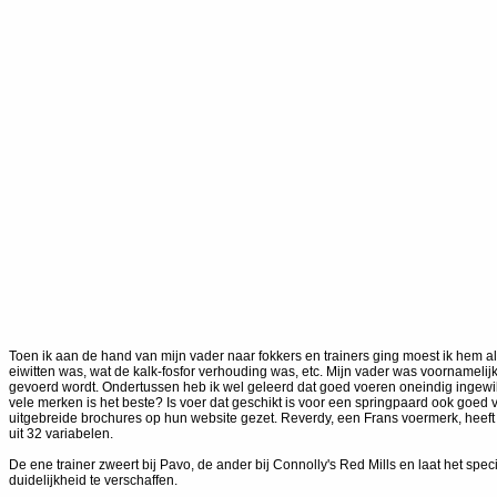
Toen ik aan de hand van mijn vader naar fokkers en trainers ging moest ik hem al
eiwitten was, wat de kalk-fosfor verhouding was, etc. Mijn vader was voornamelijk
gevoerd wordt. Ondertussen heb ik wel geleerd dat goed voeren oneindig ingewikke
vele merken is het beste? Is voer dat geschikt is voor een springpaard ook goe
uitgebreide brochures op hun website gezet. Reverdy, een Frans voermerk, heeft 
uit 32 variabelen.
De ene trainer zweert bij Pavo, de ander bij Connolly's Red Mills en laat het sp
duidelijkheid te verschaffen.