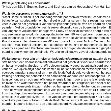
Wat is je opleiding als consultant?
"Ik heb een BSc in Equine, Sports and Business van de Hogeschool Van Hall Lare
Wat is de oorsprong en omvang van Krafft?
"Krafft Horse Nutrition is het toonaangevende paardenvoermerk in Scandinavie 
behoefte van sportpaarden om hun dieet te optimaliseren in het streven naar 
voer te vinden dat geschikt is voor het spijsverteringsstelsel van het paard en 
paarden. Met de grondstoffen rechtstreeks afkomstig van de boeren in Zweden. E
van langzaam vrijkomende energie van Groov en snel vrijkomende energie van Sp
nog veel meer gevolgd. Het concept dat in de jaren 80 werd geboren, vormt nog s
van wetenschap en de individuele behoeften van alle verschillende paarden. In
Prix dressuur-ruiter, dierenarts en MD van Equine Functional Motion Center in Mo
als intern vlak. Hieruit ontstond een goede samenwerking en partnerschap. T
voeradvies geeft aan Krafft-klanten om ervoor te zorgen dat de diëten zijn geopt
paard is een winnende combinatie. We zijn zo blij dat we zoveel getalenteerde 
Welke soorten voer zijn er: fokmerries/veulens/sportpaarden en wat zijn de v
"We hebben een voerassortiment ontwikkeld dat geschikt is voor alle paardensoor
en het antwoord is absoluut ja. Wij geloven dat individueel geoptimaliseerd voer 
varieert. We kijken altijd naar alle kanten bij het ondersteunen met voerplannen.
voervoedingsplan samenstellen in relatie tot de Wdividuele vereisten van het paa
training heeft hogere behoeftes aan aanvullend voer dan een recreatiepaard. De
lang volhouden en ook snel efficiente energie krijgen, vooral als je je energie 
beïnvloedt de waterbalans van het paard, waardoor het zorgt voor een sneller h
echter een even grote impact hebben op hun gezondheid. Het behouden van een 
1 van de wereld in springsport, er al vele jaren voor gekozen om de SPC-produc
Low Starch-producten die geschikt zijn voor paarden die gevoelig zijn voor zetm
gevoelig zijn voor maagzweren. Een van de favoriete producten is de Krafft Gas
specifieke paardenprofielen, zoals de Krafft Senior en Krafft Foal. Binnen het a
paarden toegang krijgen tot een uitgebalanceerd, voedzaam en geschikt voerrant
Wat is het productieproces?