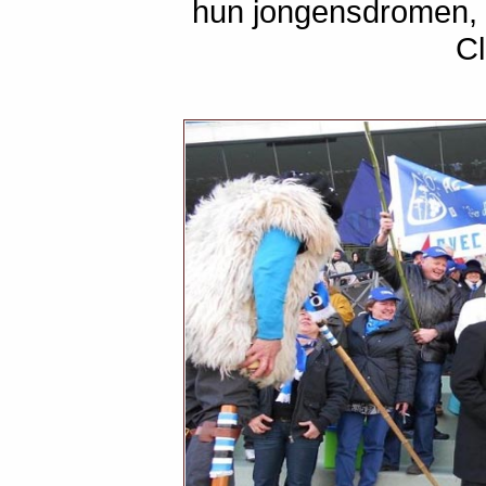
hun jongensdromen, p
C