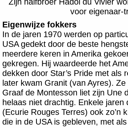
Zijn halfbroer Hadol du Vivier wo
voor eigenaar-t
Eigenwijze fokkers
In de jaren 1970 werden op particul
USA gedekt door de beste hengst
meerdere keren in Amerika gekoer
gekregen. Hij waardeerde het Amer
dekken door Star’s Pride met als r
later kwam Granit (van Ayres). Z
Graaf de Montesson liet zijn Une
helaas niet drachtig. Enkele jare
(Ecurie Rouges Terres) ook zo’n k
die in de USA is gebleven, met al