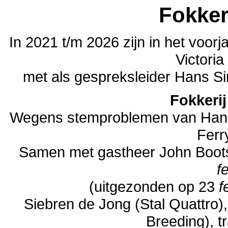
Fokker
In 2021 t/m 2026 zijn in het voor
Victori
met als gespreksleider Hans Si
Fokkeri
Wegens stemproblemen van Hans 
Ferr
Samen met gastheer John Boots
f
(uitgezonden op 23
f
Siebren de Jong (Stal Quattro)
Breeding), t