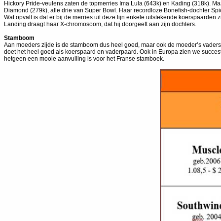
Hickory Pride-veulens zaten de topmerries Ima Lula (643k) en Kading (318k). M
Diamond (279k), alle drie van Super Bowl. Haar recordloze Bonefish-dochter Spi
Wat opvalt is dat er bij de merries uit deze lijn enkele uitstekende koerspaarden 
Landing draagt haar X-chromosoom, dat hij doorgeeft aan zijn dochters.
Stamboom
Aan moeders zijde is de stamboom dus heel goed, maar ook de moeder’s vaders z
doet het heel goed als koerspaard en vaderpaard. Ook in Europa zien we succesv
hetgeen een mooie aanvulling is voor het Franse stamboek.