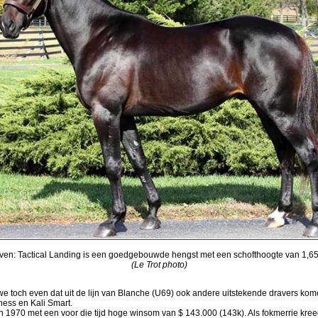
ven: Tactical Landing is een goedgebouwde hengst met een schofthoogte van 1,65
(Le Trot photo)
 toch even dat uit de lijn van Blanche (U69) ook andere uitstekende dravers kome
hess en Kali Smart.
1970 met een voor die tijd hoge winsom van $ 143.000 (143k). Als fokmerrie kree