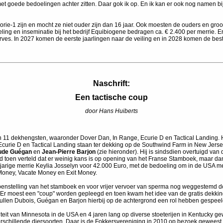
 met goede bedoelingen achter zitten. Daar gok ik op. En ik kan er ook nog namen 
ie-1 zijn en mocht ze niet ouder zijn dan 16 jaar. Ook moesten de ouders en groo
ing en inseminatie bij het bedrijf Equibiogene bedragen ca. € 2.400 per merrie. 
es. In 2027 komen de eerste jaarlingen naar de veiling en in 2028 komen de best
Naschrift
:
Een tactische coup
door Hans Huiberts
 11 dekhengsten, waaronder Dover Dan, In Range, Ecurie D en Tactical Landing. H
Ecurie D en Tactical Landing staan ter dekking op de Southwind Farm in New Jersey.
ude Guégan
en
Jean-Pierre Barjon
(zie hieronder). Hij is sindsdien overtuigd va
 toen verteld dat er weinig kans is op opening van het Franse Stamboek, maar dan g
-jarige merrie Keylia Josselyn voor 42.000 Euro, met de bedoeling om in de USA me
 Money, Vacate Money en Exit Money.
penstelling van het stamboek en voor vrijer vervoer van sperma nog weggestemd 
Er moest een "coup" worden gepleegd en toen kwam het idee van de gratis dekkinge
zullen Dubois, Guégan en Barjon hierbij op de achtergrond een rol hebben gespeel
it van Minnesota in de USA en 4 jaren lang op diverse stoeterijen in Kentucky gewe
r verschillende diersoorten. Daar is de Fokkersvereniging in 2010 op bezoek gewe