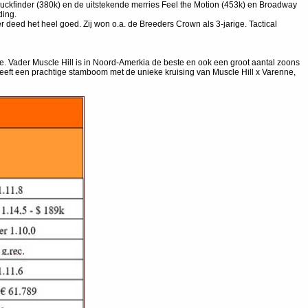
ckfinder (380k) en de uitstekende merries Feel the Motion (453k) en Broadway
ding.
er deed het heel goed. Zij won o.a. de Breeders Crown als 3-jarige. Tactical
 Vader Muscle Hill is in Noord-Amerkia de beste en ook een groot aantal zoons
eeft een prachtige stamboom met de unieke kruising van Muscle Hill x Varenne,