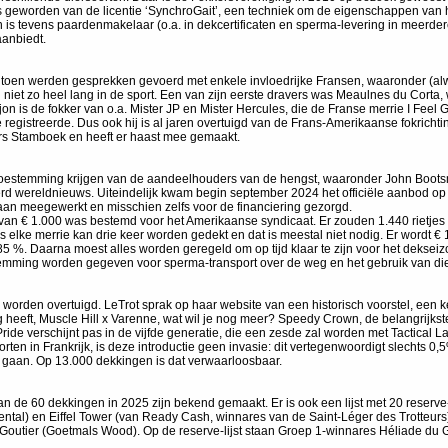
 was geworden van de licentie ‘SynchroGait’, een techniek om de eigenschappen v
 tevens paardenmakelaar (o.a. in dekcertificaten en sperma-levering in meerder
aanbiedt.
 en toen werden gesprekken gevoerd met enkele invloedrijke Fransen, waaronder (a
g niet zo heel lang in de sport. Een van zijn eerste dravers was Meaulnes du Corta, 
jon is de fokker van o.a. Mister JP en Mister Hercules, die de Franse merrie I Feel
elgié registreerde. Dus ook hij is al jaren overtuigd van de Frans-Amerikaanse fokr
vers Stamboek en heeft er haast mee gemaakt.
 toestemming krijgen van de aandeelhouders van de hengst, waaronder John Bootsm
erd wereldnieuws. Uiteindelijk kwam begin september 2024 het officiële aanbod op
 aan meegewerkt en misschien zelfs voor de financiering gezorgd.
an € 1.000 was bestemd voor het Amerikaanse syndicaat. Er zouden 1.440 rietjes w
us elke merrie kan drie keer worden gedekt en dat is meestal niet nodig. Er wordt €
 %. Daarna moest alles worden geregeld om op tijd klaar te zijn voor het dekseiz
mming worden gegeven voor sperma-transport over de weg en het gebruik van diepv
worden overtuigd. LeTrot sprak op haar website van een historisch voorstel, een k
dig heeft, Muscle Hill x Varenne, wat wil je nog meer? Speedy Crown, de belangrijk
ride verschijnt pas in de vijfde generatie, die een zesde zal worden met Tactical 
en in Frankrijk, is deze introductie geen invasie: dit vertegenwoordigt slechts 0,
n gaan. Op 13.000 dekkingen is dat verwaarloosbaar.
e 60 dekkingen in 2025 zijn bekend gemaakt. Er is ook een lijst met 20 reserve-m
inental) en Eiffel Tower (van Ready Cash, winnares van de Saint-Léger des Trotte
Goutier (Goetmals Wood). Op de reserve-lijst staan Groep 1-winnares Héliade du 