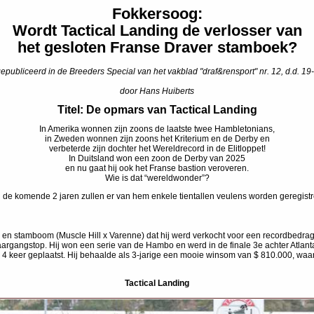
Fokkersoog:
Wordt Tactical Landing de verlosser van
het gesloten Franse Draver stamboek?
epubliceerd in de Breeders Special van het vakblad "draf&rensport" nr. 12, d.d. 1
door Hans Huiberts
Titel:
De opmars van Tactical Landing
In Amerika wonnen zijn zoons de laatste twee Hambletonians,
in Zweden wonnen zijn zoons het Kriterium en de Derby en
verbeterde zijn dochter het Wereldrecord in de Elitloppet!
In Duitsland won een zoon de Derby van 2025
en nu gaat hij ook het Franse bastion veroveren.
Wie is dat “wereldwonder”?
de komende 2 jaren zullen er van hem enkele tientallen veulens worden geregistr
en en stamboom (Muscle Hill x Varenne) dat hij werd verkocht voor een recordbedrag v
 jaargangstop. Hij won een serie van de Hambo en werd in de finale 3e achter Atlan
as 4 keer geplaatst. Hij behaalde als 3-jarige een mooie winsom van $ 810.000, w
Tactical Landing