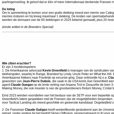
jaarlingenveiling. Ik geloof dat er één of meer internationaal denkende Fransen
De loting
Om in aanmerking te komen voor een gratis dekking moest een merrie van Categor
merries insturen en hij kreeg maximaal 1 dekking. De kosten van spermabehandel
werden de winnaars van de 60 dekkingen in 2025 bekend gemaakt, plus 20 reserv
(einde artikel in de Breeders Special)
Wie zitten erachter?
Er zijn 3 hoofdrolspelers.
1. De Amerikaanse advocaat
Kevin Greenfield
is manager van de syndicaten van
dekhengsten, waarbij In Range, Branded by Lindy, Uncle Peter en What the Hill. 
Amerikaanse fokkers naar Frankrijk op excursie ging. Daar ontmoette hij o.a.
Cla
geworden van
Jean-Pierre Dubois
, die vaak in de USA komt
.
Aan Greenfield werd
agent
Claude Guegan
op de lente-veiling van Arqana Trot in Deauville de toen 3
Making Money, die ook moeder is van de grootverdieners Return Money, Cristal
Eind 2023 werden voorstellen van het bestuur van de SETF voor een beperkte o
Greenfield's latere gespekken met de Fransen zijn de mogelijkheden besproken. 
voor Tactical Landing als meest geschikte en gewenste kandidaat. Ongetwijfeld 
2. De Fransman
Claude Guégan
heeft veeteeltkunde gestudeerd aan de Universite
gehad, onder andere bij het bedrijf Gènes Diffusion, gespecialiseerd in KI voo