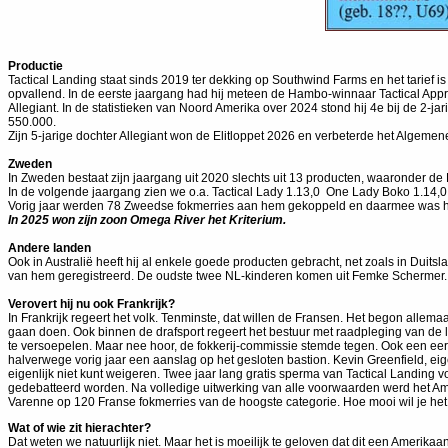
Productie
Tactical Landing staat sinds 2019 ter dekking op Southwind Farms en het tarief i
opvallend. In de eerste jaargang had hij meteen de Hambo-winnaar Tactical Appro
Allegiant. In de statistieken van Noord Amerika over 2024 stond hij 4e bij de 2-j
550.000.
Zijn 5-jarige dochter Allegiant won de Elitloppet 2026 en verbeterde het Algemene
Zweden
In Zweden bestaat zijn jaargang uit 2020 slechts uit 13 producten, waaronder de
In de volgende jaargang zien we o.a. Tactical Lady 1.13,0 One Lady Boko 1.14,
Vorig jaar werden 78 Zweedse fokmerries aan hem gekoppeld en daarmee was hij
In 2025 won zijn zoon Omega River het Kriterium.
Andere landen
Ook in Australië heeft hij al enkele goede producten gebracht, net zoals in Duitsl
van hem geregistreerd. De oudste twee NL-kinderen komen uit Femke Schermer. Z
Verovert hij nu ook Frankrijk?
In Frankrijk regeert het volk. Tenminste, dat willen de Fransen. Het begon allem
gaan doen. Ook binnen de drafsport regeert het bestuur met raadpleging van de l
te versoepelen. Maar nee hoor, de fokkerij-commissie stemde tegen. Ook een eer
halverwege vorig jaar een aanslag op het gesloten bastion. Kevin Greenfield, 
eigenlijk niet kunt weigeren. Twee jaar lang gratis sperma van Tactical Landing 
gedebatteerd worden. Na volledige uitwerking van alle voorwaarden werd het Ame
Varenne op 120 Franse fokmerries van de hoogste categorie. Hoe mooi wil je 
Wat of wie zit hierachter?
Dat weten we natuurlijk niet. Maar het is moeilijk te geloven dat dit een Amerik