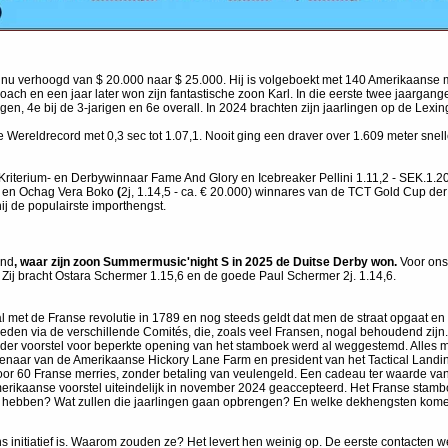
s nu verhoogd van $ 20.000 naar $ 25.000. Hij is volgeboekt met 140 Amerikaanse me
ach en een jaar later won zijn fantastische zoon Karl. In die eerste twee jaarga
arigen, 4e bij de 3-jarigen en 6e overall. In 2024 brachten zijn jaarlingen op de Le
 Wereldrecord met 0,3 sec tot 1.07,1. Nooit ging een draver over 1.609 meter snelle
 Kriterium- en Derbywinnaar Fame And Glory en Icebreaker Pellini
1.11,2 - SEK.1.2
0 en Ochag Vera Boko
(
2j, 1.14,5 - ca. € 20.000) winnares van de TCT Gold Cup der 
 de populairste importhengst.
and
, waar zijn zoon Summermusic'night S in 2025 de Duitse Derby won.
Voor ons 
ij bracht Ostara Schermer 1.15,6 en de goede Paul Schermer 2j. 1.14,6.
aal met de Franse revolutie in 1789 en nog steeds geldt dat men de straat opgaat e
eden via de verschillende Comités, die, zoals veel Fransen, nogal behoudend zijn
der voorstel voor beperkte opening van het stamboek werd al weggestemd. Alles mo
eigenaar van de Amerikaanse Hickory Lane Farm en president van het Tactical Land
voor 60 Franse merries, zonder betaling van veulengeld. Een cadeau ter waarde van
rikaanse voorstel uiteindelijk in november 2024 geaccepteerd. Het Franse stamboek
het hebben? Wat zullen die jaarlingen gaan opbrengen? En welke dekhengsten kom
aans initiatief is. Waarom zouden ze? Het levert hen weinig op. De eerste contacte