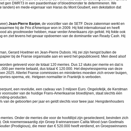
an het gen DMRT3 in een paardenhaar of bloedmonster te determineren. We
e landen) en mede-eigenaar van Haras du Mont Goubert, een dekstation dat
lweer)
Jean-Pierre Barjon
, de voorzitter van de SETF. Deze zakenman werkt en
waarmee hij de Prix d'Amerique won in 2009. Hij fokt internationaal en heeft
 Good als grootmoeder hebben, maar verder Amerikaans zijn gefokt. Hij fokte ook
ichting en ziet tevens het gevaar opdoemen van de dominantie van Ready Cash. Hij
an, Gerard Hoetmer en Jean-Pierre Dubois. Hij zei zijn hengst buiten de
 papier bij de Franse organisatie aan en werd het gepubliceerd. Men deed alsof
orden geleverd voor de totaal 120 merries. Dus 12 stuks per merrie en dat is
 1.000 per merrie betaald, dus totaal € 120.000. Het diepvriessperma van deze
oen 2025. Allerlei Franse commissies en ministeries moesten zich erover buigen,
ries-sperma, etc. Hetgeen normaliter in Frankrijk is verboden.
eerpunt, een revolutie, een cadeau van 3 miljoen Euro. Ongelofeljk, de Kerstman
ste voorouder van de huidige Frans-Amerikaanse bloedlijnen, staat slechts één
Landing-producten.
5% van de geboorten per jaar en geldt slechts voor twee jaar. Hengstenhouders
erries. Onder de merries die voor de hoofdlijst zijn geselecteerd, bevinden zich
urs). Ook noemenswaardig zijn Groep II-winnaressen Calita Wood (van Goetmals
Goutier (Prodigious), die meer dan € 520.000 heeft verdiend, en Groepswinnares