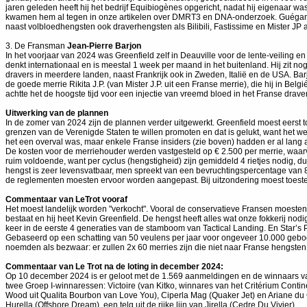
jaren geleden heeft hij het bedrijf Equibiogènes opgericht, nadat hij eigenaar
kwamen hem al tegen in onze artikelen over DMRT3 en DNA-onderzoek. Guégan is
naast volbloedhengsten ook draverhengsten als Bilibili, Fastissime en Mister JP 
3. De Fransman
Jean-Pierre Barjon
In het voorjaar van 2024 was Greenfield zelf in Deauville voor de lente-veiling
denkt internationaal en is meestal 1 week per maand in het buitenland. Hij zit no
dravers in meerdere landen, naast Frankrijk ook in Zweden, Italië en de USA. Bar
de goede merrie Rikita J.P. (van Mister J.P. uit een Franse merrie), die hij in B
achtte het de hoogste tijd voor een injectie van vreemd bloed in het Franse dra
Uitwerking van de plannen
In de zomer van 2024 zijn de plannen verder uitgewerkt. Greenfield moest eerst
grenzen van de Verenigde Staten te willen promoten en dat is gelukt, want het w
het een overval was, maar enkele Franse insiders (zie boven) hadden er al lang
De kosten voor de merriehouder werden vastgesteld op € 2.500 per merrie, waarv
ruim voldoende, want per cyclus (hengstigheid) zijn gemiddeld 4 rietjes nodig, d
hengst is zeer levensvatbaar, men spreekt van een bevruchtingspercentage van 85
de reglementen moesten ervoor worden aangepast. Bij uitzondering moest toeste
Commentaar van LeTrot vooraf
Het moest landelijk worden "verkocht". Vooral de conservatieve Fransen moesten 
bestaat en hij heet Kevin Greenfield. De hengst heeft alles wat onze fokkerij no
keer in de eerste 4 generaties van de stamboom van Tactical Landing. En Star’s P
Gebaseerd op een schatting van 50 veulens per jaar voor ongeveer 10.000 geboort
noemden als bezwaar: er zullen 2x 60 merries zijn die niet naar Franse hengste
Commentaar van Le Trot na de loting in december 2024:
Op 10 december 2024 is er geloot met de 1.569 aanmeldingen en de winnaars van d
twee Groep I-winnaressen: Victoire (van Kitko, winnares van het Critérium Cont
Wood uit Qualita Bourbon van Love You), Ciperla Mag (Quaker Jet) en Ariane du 
Hurella (Offshore Dream), een telg uit de rijke lijn van Jirella (Cedre Du Vivier).