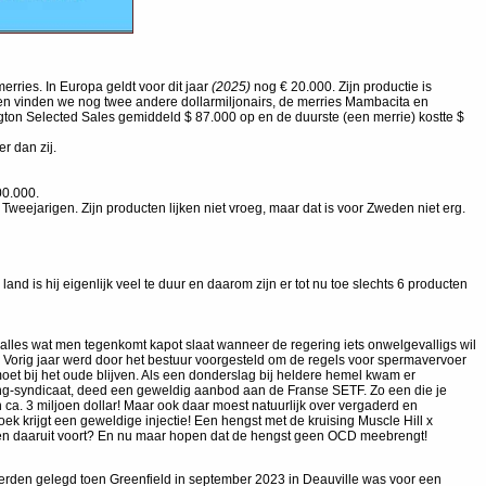
rries. In Europa geldt voor dit jaar
(2025)
nog € 20.000. Zijn productie is
ngen vinden we nog twee andere dollarmiljonairs, de merries Mambacita en
xington Selected Sales gemiddeld $ 87.000 op en de duurste (een merrie) kostte $
r dan zij.
00.000.
Tweejarigen. Zijn producten lijken niet vroeg, maar dat is voor Zweden niet erg.
land is hij eigenlijk veel te duur en daarom zijn er tot nu toe slechts 6 producten
n alles wat men tegenkomt kapot slaat wanneer de regering iets onwelgevalligs wil
. Vorig jaar werd door het bestuur voorgesteld om de regels voor spermavervoer
et bij het oude blijven. Als een donderslag bij heldere hemel kwam er
ing-syndicaat, deed een geweldig aanbod aan de Franse SETF. Zo een die je
 ca. 3 miljoen dollar! Maar ook daar moest natuurlijk over vergaderd en
 krijgt een geweldige injectie! Een hengst met de kruising Muscle Hill x
en daaruit voort? En nu maar hopen dat de hengst geen OCD meebrengt!
n werden gelegd toen Greenfield in september 2023 in Deauville was voor een