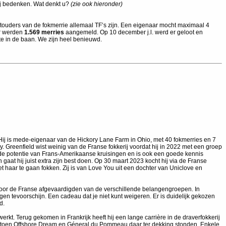
bij bedenken. Wat denkt u?
(zie ook hieronder)
touders van de fokmerrie allemaal TF’s zijn. Een eigenaar mocht maximaal 4
Er werden
1.569 merries
aangemeld. Op 10 december j.l. werd er geloot en
e in de baan. We zijn heel benieuwd.
ij is mede-eigenaar van de Hickory Lane Farm in Ohio, met 40 fokmerries en 7
 Greenfield wist weinig van de Franse fokkerij voordat hij in 2022 met een groep
n de potentie van Frans-Amerikaanse kruisingen en is ook een goede kennis
aat hij juist extra zijn best doen. Op 30 maart 2023 kocht hij via de Franse
t haar te gaan fokken. Zij is van Love You uit een dochter van Uniclove en
door de Franse afgevaardigden van de verschillende belangengroepen. In
n tevoorschijn. Een cadeau dat je niet kunt weigeren. Er is duidelijk gekozen
d.
rkt. Terug gekomen in Frankrijk heeft hij een lange carrière in de draverfokkerij
est toen Offshore Dream en Géneral du Pommeau daar ter dekking stonden. Enkele