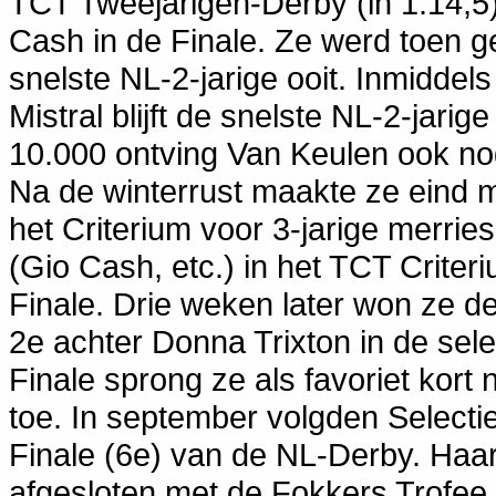
TCT Tweejarigen-Derby (in 1.14,5
Cash in de Finale. Ze werd toen g
snelste NL-2-jarige ooit. Inmiddel
Mistral blijft de snelste NL-2-jarig
10.000 ontving Van Keulen ook no
Na de winterrust maakte ze eind 
het Criterium voor 3-jarige merri
(Gio Cash, etc.) in het TCT Criter
Finale. Drie weken later won ze 
2e achter Donna Trixton in de sel
Finale sprong ze als favoriet kort 
toe. In september volgden Selecti
Finale (6e) van de NL-Derby. Haa
afgesloten met de Fokkers Trofee