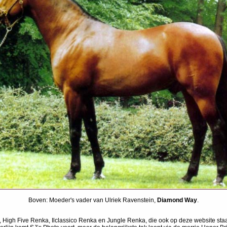
Boven: Moeder's vader van Ulriek Ravenstein,
Diamond Way
.
High Five Renka, Ilclassico Renka en Jungle Renka, die ook op deze website staan