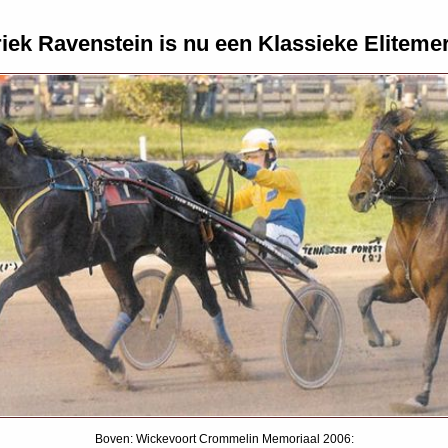
riek Ravenstein is nu een Klassieke Elitemer
Boven: Wickevoort Crommelin Memoriaal 2006: