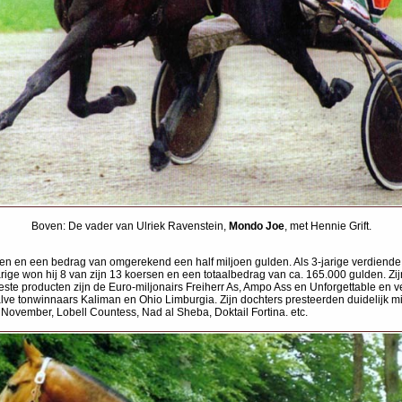
Boven: De vader van Ulriek Ravenstein,
Mondo Joe
, met Hennie Grift.
 koersen en een bedrag van omgerekend een half miljoen gulden. Als 3-jarige verdiend
rige won hij 8 van zijn 13 koersen en een totaalbedrag van ca. 165.000 gulden. Zij
este producten zijn de Euro-miljonairs Freiherr As, Ampo Ass en Unforgettable en
e tonwinnaars Kaliman en Ohio Limburgia. Zijn dochters presteerden duidelijk mi
 November, Lobell Countess, Nad al Sheba, Doktail Fortina. etc.