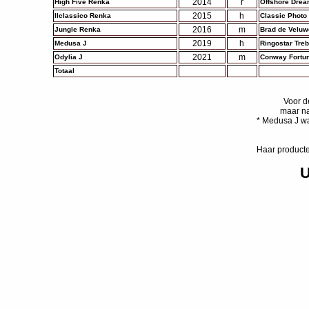
2014
r
High Five Renka
Offshore Drea
2015
h
Ilclassico Renka
Classic Photo
2016
m
Jungle Renka
Brad de Veluw
2019
h
Medusa J
Ringostar Treb
2021
m
Odylia J
Conway Fortu
Totaal
Voor de
maar na
* Medusa J wa
Haar product
U