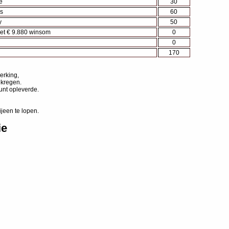
e
30
s
60
y
50
et € 9.880 winsom
0
0
170
erking,
ekregen.
unt opleverde.
jeen te lopen.
ie