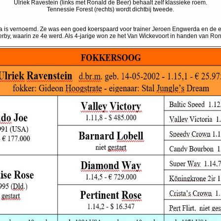
Ulriek Ravestein (links met Ronald de Beer) behaalt zelf klassieke roem.
Tennessie Forest (rechts) wordt dichtbij tweede.
nka is vernoemd. Ze was een goed koerspaard voor trainer Jeroen Engwerda en de 
by, waarin ze 4e werd. Als 4-jarige won ze het Van Wickevoort in handen van Ronal