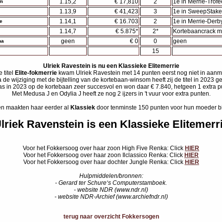
1.15,2
€ 17,810
2
1e in Merrie-Trofe
m
1.13,9
€ 41,423
3
1e in SweepStake
1.14,1
€ 16.703
2
1e in Merrie-Derb
e
1.14,7
€ 5.875*
2*
Kortebaancrack m
geen
€ 0
0
geen
na
15
Ulriek Ravestein is nu een Klassieke Elitemerrie
 titel
Elite-fokmerrie
kwam Ulriek Ravestein met 14 punten eerst nog niet in aanm
 de wijziging met de bijtelling van de kortebaan-winsom heeft zij de titel in 2023 g
s in 2023 op de kortebaan zeer succesvol en won daar € 7.840, hetgeen 1 extra p
Met Medusa J en Odylia J heeft ze nog 2 ijzers in 't vuur voor extra punten.
en maakten haar eerder al
Klassiek
door tenminste 150 punten voor hun moeder bi
lriek Ravenstein is een Klassieke Elitemerr
Voor het Fokkersoog over haar zoon High Five Renka: Click
HIER
Voor het Fokkersoog over haar zoon Ilclassico Renka: Click
HIER
Voor het Fokkersoog over haar dochter Jungle Renka: Click
HIER
Hulpmiddelen/bronnen:
- Gerard ter Schure‘s Computerstamboek.
- website NDR (www.ndr.nl)
- website NDR-Archief (www.archiefndr.nl)
terug naar overzicht Fokkersogen