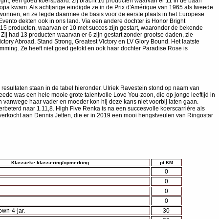
ight, een goed koerspaard. Zij bracht 16 producten waarvan er 11 in de baan
pa kwam. Als achtjarige eindigde ze in de Prix d'Amérique van 1965 als tweede
gewonnen, en ze legde daarmee de basis voor de eerste plaats in het Europese
Evento dekten ook in ons land. Via een andere dochter is Honor Bright
15 producten, waarvan er 10 met succes zijn gestart, waaronder de bekende
 Zij had 13 producten waarvan er 6 zijn gestart zonder grootse daden, zie
tory Abroad, Stand Strong, Greatest Victory en LV Glory Bound. Het laatste
amming. Ze heeft niet goed gefokt en ook haar dochter Paradise Rose is
resultaten staan in de tabel hieronder. Ulriek Ravestein stond op naam van
e was een hele mooie grote talentvolle Love You-zoon, die op jonge leeftijd in
n vanwege haar vader en moeder kon hij deze kans niet voorbij laten gaan.
rbeterd naar 1.11,8. High Five Renka is na een succesvolle koerscarrière als
7 verkocht aan Dennis Jetten, die er in 2019 een mooi hengstveulen van Ringostar
Klassieke klassering/opmerking
pt.KM
0
0
0
0
own-4-jar.
30