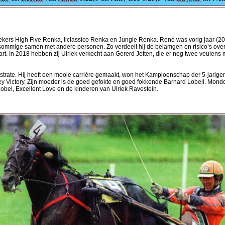
ekers High Five Renka, Ilclassico Renka en Jungle Renka. René was vorig jaar (201
TF, sommige samen met andere personen. Zo verdeelt hij de belamgen en risico’s o
rt. In 2018 hebben zij Ulriek verkocht aan Gererd Jetten, die er nog twee veulens 
rate. Hij heeft een mooie carrière gemaakt, won het Kampioenschap der 5-jarigen
ley Victory. Zijn moeder is de goed gefokte en goed fokkende Barnard Lobell. Mondo
obel, Excellent Love en de kinderen van Ulriek Ravestein.