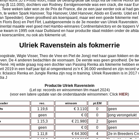
lijn komt SJ’s Photo voort, maar de belangrijkste tak loopt via de merrie Honor Br
g ($ 111.000), dochters van Rodney. Eerstgenoemde was een crack, die naar Euro
n. Twee weken later won ze de Prix de France, die ze een jaar eerder ook al had 
ten, te weten Spark Hanover, Top Hanover, Udet Hanover, Abido en Evento. Udet en 
an Speedster). Geen grootheid als koerspaard, maar wel een goede fokmerrie met 
n Floris Bos) en Pert Flirt. Laatstgenoemde is de 3e moeder van Ulriek Ravenstein.
inental maakte veel goed met Hambo-winnares Continentalvictory en de toppers Vic
 Rose kwam in 1995 ook naar Duitsland en haar productie staat midden onder de afst
koerscarrière, nu ook als fokmerrie uit.
Ulriek Ravenstein als fokmerrie
gstrate, Wigle Visser, Theo de Vree en Piet de Jong) met haar gaan fokken en de 
ven. De 4 anderen bedachten de voornaam. De eerste was geen grootheid. De tweed
n René. Hij wilde graag nog een dochter van Passing Renka als fokmerrie hebben e
 2019 in een half jaar tijd al omgerekend zo’n € 36.000 verdiend en zijn record ve
 Ilclasico Renka en Jungle Renka zijn nog in training. Ulriek Ravestein is in 201
lia J
Productie Ulriek Ravenstein
(Let op: records en winsommen t/m maart 2024)
(voor een latere update van de onderstaande winsommen: Click
HIER
)
vader
rec.
winsom
pt.EM
1.19,6
€ 3.110
0
geen
ts
geen
€ 0
0
jong verongelukt
1.15,3
€ 21.980
2
geen
a
geen
€ 0
0
geen
1.11,8
€ 64.300
4
2e in Breeders Cr