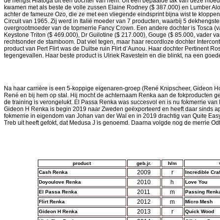
de hengst Hiatoga uit een dochter van hem. Uit een bepaalde tak van deze moeder
kwamen met als beste de volle zussen Elaine Rodney ($ 387.000) en Lumber Alon
achter de fameuze Ozo, die ze met een vliegende eindsprint bijna wist te kloppe
Circuit van 1965. Zij werd in Italië moeder van 7 producten, waarbij 5 dekhengs
overgrootmoeder van de topmerrie Fancy Crown. Een andere dochter is Tosca (v
Keystone Triton ($ 469.000), Dr Guilotine ($ 217.000), Gouge ($ 85.000, vader va
rechtsonder de stamboom. Dat viel tegen, maar haar recordloze dochter Intercont
product van Pert Flirt was de Duitse ruin Flirt d’Aunou. Haar dochter Pertinent
tegengevallen. Haar beste product is Ulriek Ravestein en die blinkt, na een goede 
Na haar carrière is een 5-koppige eigenaren-groep (René Knipscheer, Gideon Hoo
René en bij hem op stal. Hij mocht de achternaam Renka aan de fokproducten ge
de training is verongelukt. El Passa Renka was succesvol en is nu fokmerrie va
Gideon H Renka is begin 2019 naar Zweden geëxporteerd en heeft daar sinds april
fokmerrie in eigendom van Johan van der Wal en in 2019 drachtig van Quite Easy.
Treb uit heeft gefokt, dat Medusa J is genoemd. Daarna volgde nog de merrie Odt
product
geb.jr.
h/m
2009
r
Cash Renka
Incredible Craf
2010
h
Doyoulove Renka
Love You
2011
m
El Passa Renka
Passing Renk
2012
m
Flirt Renka
Micro Mesh
2013
r
Gideon H Renka
Quick Wood