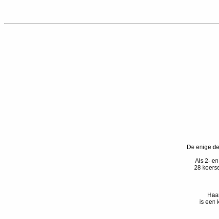
De enige de
Als 2- e
28 koers
Haar
is een 