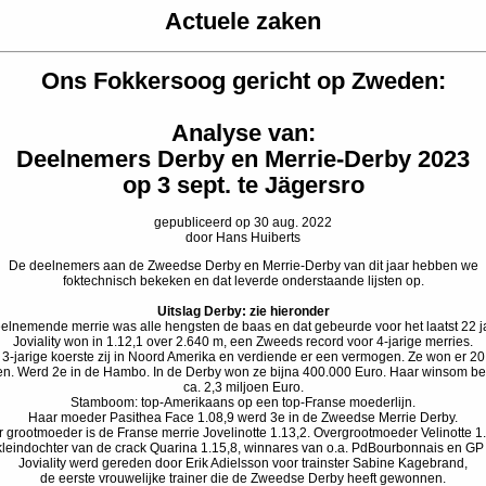
Actuele zaken
Ons Fokkersoog gericht op Zweden:
Analyse van:
Deelnemers Derby en Merrie-Derby 2023
op 3 sept. te Jägersro
gepubliceerd op 30 aug. 2022
door Hans Huiberts
De deelnemers aan de Zweedse Derby en Merrie-Derby van dit jaar hebben we
foktechnisch bekeken en dat leverde onderstaande lijsten op.
Uitslag Derby: zie hieronder
elnemende merrie was alle hengsten de baas en dat gebeurde voor het laatst 22 j
Joviality won in 1.12,1 over 2.640 m, een Zweeds record voor 4-jarige merries.
n 3-jarige koerste zij in Noord Amerika en verdiende er een vermogen. Ze won er 20
en. Werd 2e in de Hambo. In de Derby won ze bijna 400.000 Euro. Haar winsom be
ca. 2,3 miljoen Euro.
Stamboom: top-Amerikaans op een top-Franse moederlijn.
Haar moeder Pasithea Face 1.08,9 werd 3e in de Zweedse Merrie Derby.
 grootmoeder is de Franse merrie Jovelinotte 1.13,2. Overgrootmoeder Velinotte 1
kleindochter van de crack Quarina 1.15,8, winnares van o.a. PdBourbonnais en GP 
Joviality werd gereden door Erik Adielsson voor trainster Sabine Kagebrand,
de eerste vrouwelijke trainer die de Zweedse Derby heeft gewonnen.