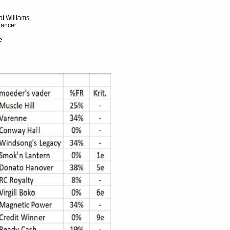
t Williams,
Dancer.
e