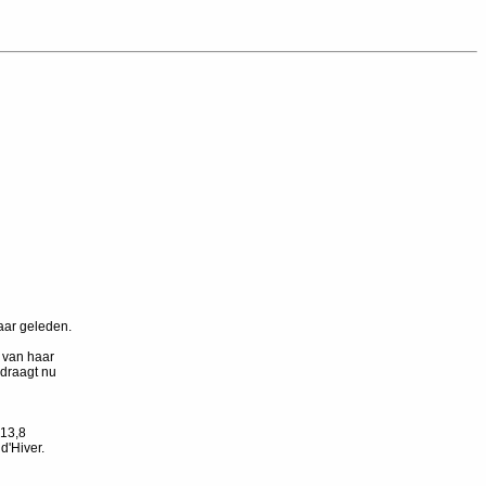
aar geleden.
 van haar
draagt nu
.13,8
d'Hiver.