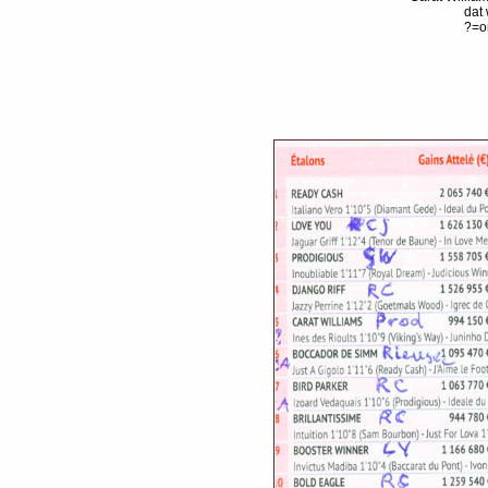
dat 
?=o