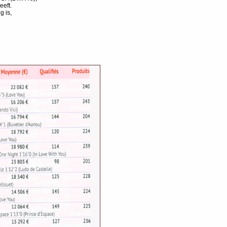
eeft.
 is,