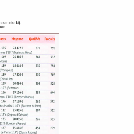
som niet bij:
aan.