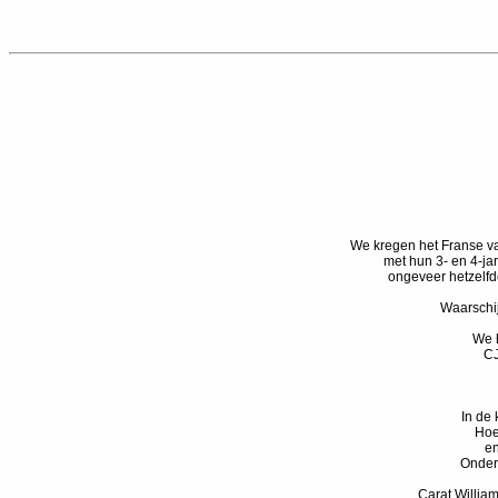
We kregen het Franse vak
met hun 3- en 4-jar
ongeveer hetzelfd
Waarschij
We h
CJ
In de 
Hoe
en
Onder
Carat Willia