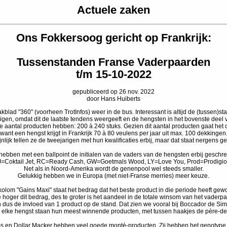
Actuele zaken
Ons Fokkersoog gericht op Frankrijk:
Tussenstanden Franse Vaderpaarden
t/m 15-10-2022
gepubliceerd op 26 nov. 2022
door Hans Huiberts
blad "360" (voorheen TrotInfos) weer in de bus. Interessant is altijd de (tussen)
igen, omdat dit de laatste tendens weergeeft en de hengsten in het bovenste deel v
e aantal producten hebben: 200 à 240 stuks. Gezien dit aantal producten gaat het 
want een hengst krijgt in Frankrijk 70 à 80 veulens per jaar uit max. 100 dekkingen
nlijk tellen ze de tweejarigen met hun kwalificaties erbij, maar dat staat nergens g
ebben met een ballpoint de initialen van de vaders van de hengsten erbij geschr
=Coktail Jet, RC=Ready Cash, GW=Goetmals Wood, LY=Love You, Prod=Prodigi
Net als in Noord-Amerika wordt de genenpool wel steeds smaller.
Gelukkig hebben we in Europa (met niet-Franse merries) meer keuze.
kolom "Gains Maxi" staat het bedrag dat het beste product in die periode heeft ge
 hoger dit bedrag, des te groter is het aandeel in de totale winsom van het vaderpa
 dus de invloed van 1 product op de stand. Dat zien we vooral bij Boccador de Si
 elke hengst staan hun meest winnende producten, met tussen haakjes de père-de
ms en Dollar Macker hebben veel goede monté-producten. Zij hebben het genotyp