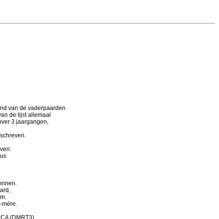
stand van de vaderpaarden
an de lijst allemaal
over 3 jaargangen,
.
eschreven.
even:
ous
wonnen.
ard,
mm.
-mère.
e CA (DMRT3),