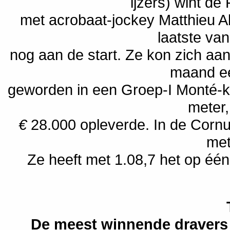
ijzers) wint de
met acrobaat-jockey Matthieu A
laatste va
nog aan de start. Ze kon zich a
maand ee
geworden in een Groep-I Monté-ko
meter
€
28.000 opleverde. In de Corn
me
Ze heeft met 1.08,7 het op één
De meest winnende dravers 