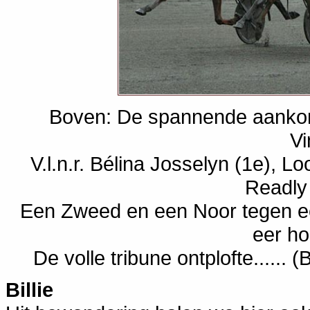
Boven: De spannende aankom
Vi
V.l.n.r. Bélina Josselyn (1e), L
Readly
Een Zweed en een Noor tegen ee
eer h
De volle tribune ontplofte......
Billie