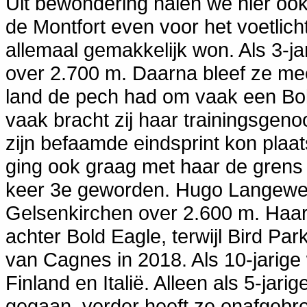
Uit bewondering halen we hier ook
de Montfort even voor het voetlicht.
allemaal gemakkelijk won. Als 3-j
over 2.700 m. Daarna bleef ze mees
land de pech had om vaak een Bol
vaak bracht zij haar trainingsgeno
zijn befaamde eindsprint kon plaa
ging ook graag met haar de grens 
keer 3e geworden. Hugo Langeweg
Gelsenkirchen over 2.600 m. Haar
achter Bold Eagle, terwijl Bird Par
van Cagnes in 2018. Als 10-jarig
Finland en Italië. Alleen als 5-ja
gegaan, verder heeft ze onafgebr