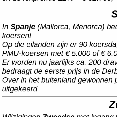
S
In
Spanje
(Mallorca, Menorca) bed
koersen!
Op die eilanden zijn er 90 koersd
PMU-koersen met € 5.000 of € 6.0
Er worden nu jaarlijks ca. 200 dr
bedraagt de eerste prijs in de Der
Over in het buitenland gewonnen p
uitgekeerd
Z
Wijzigingen
Zweedse
met ingang v